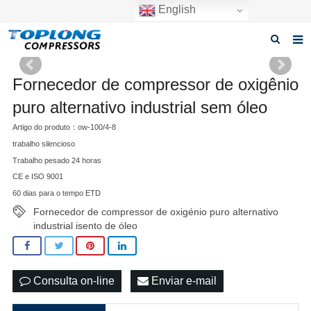
English
Casa
Fornecedor de compressor de oxigênio
Sobre nós
puro alternativo industrial sem óleo
Artigo do produto：ow-100/4-8
Produtos
trabalho silencioso
Notícias
Trabalho pesado 24 horas
CE e ISO 9001
Transferir
60 dias para o tempo ETD
Fornecedor de compressor de oxigénio puro alternativo
PERGUNTAS FREQUENTES
industrial isento de óleo
Inquérito
Contate-nos
Consulta on-line
Enviar e-mail
FAÇA UMA COTAÇÃO