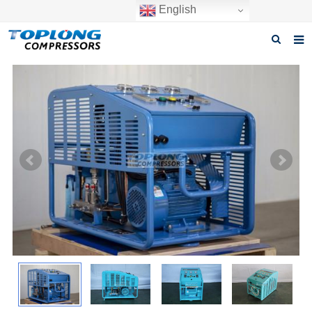
English
Casa
Sobre nós
Produtos
Notícias
Transferir
PERGUNTAS FREQUENTES
Inquérito
Contate-nos
FAÇA UMA COTAÇÃO