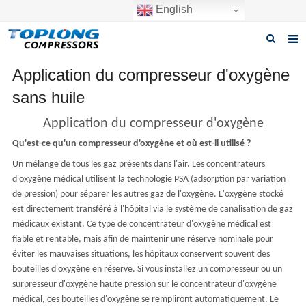
English
Accueil
Application du compresseur d'oxygène
sans huile
À propos de nous
Application du compresseur d'oxygène
Produits produits
Qu'est-ce qu'un compresseur d'oxygène et où est-il utilisé ?
Les nouvelles
Un mélange de tous les gaz présents dans l'air. Les concentrateurs
d'oxygène médical utilisent la technologie PSA (adsorption par variation
Télécharger le document
de pression) pour séparer les autres gaz de l'oxygène. L'oxygène stocké
est directement transféré à l'hôpital via le système de canalisation de gaz
Demande de renseignements
médicaux existant. Ce type de concentrateur d'oxygène médical est
fiable et rentable, mais afin de maintenir une réserve nominale pour
Contactez nous
éviter les mauvaises situations, les hôpitaux conservent souvent des
Obtenir un devis
bouteilles d'oxygène en réserve. Si vous installez un compresseur ou un
surpresseur d'oxygène haute pression sur le concentrateur d'oxygène
médical, ces bouteilles d'oxygène se rempliront automatiquement. Le