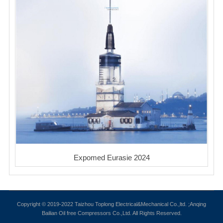
Expomed Eurasie 2024
Copyright © 2019-2022 Taizhou Toplong Electrical&Mechanical Co.,ltd. ;Anqing
Bailian Oil free Compressors Co.,Ltd. All Rights Reserved.